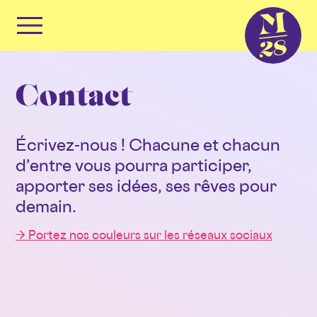
Panneau de gestion des cookies
Primary
Menu
Skip
to
Contact
content
Écrivez-nous ! Chacune et chacun
d’entre vous pourra participer,
apporter ses idées, ses rêves pour
demain.
→ Portez
nos couleurs sur les réseaux sociaux