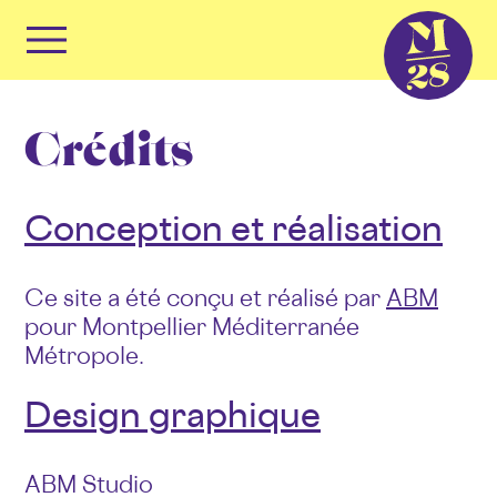
Panneau de gestion des cookies
Primary
Menu
Skip
to
Crédits
content
Conception et réalisation
Ce site a été conçu et réalisé par
ABM
pour Montpellier Méditerranée
Métropole.
Design graphique
ABM Studio