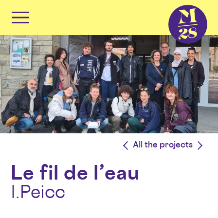
Cookies management panel
Primary
Menu
Skip
to
content
<
All the projects
>
Le fil de l’eau
I.Peicc