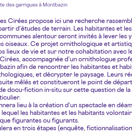
ête des garrigues à Montbazin
es Cirées propose ici une recherche rassembl
partir d’études de terrain. Les habitantes et le
ommunes alentour seront invités à lever les ye
es oiseaux. Ce projet ornithologique et artist
os lieux de vie et sur notre cohabitation avec le
Cirées, accompagnée d’un ornithologue profe
tbazin afin de rencontrer les habitantes et hab
hologiques, et décrypter le paysage. Leurs réc
uite mêlés et constitueront le point de départ
e docu-fiction in-situ sur cette question de l
iculier.
nnera lieu à la création d’un spectacle en déa
lequel les habitantes et les habitants volontai
 que figurantes ou figurants.
lera en trois étapes (enquête, fictionnalisation