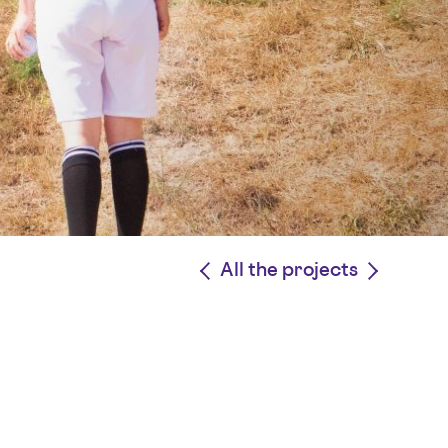
<
All the projects
>