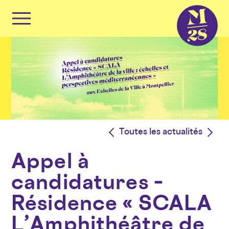
Panneau de gestion des cookies
Primary
Menu
Skip
to
content
<
Toutes les actualités
>
Appel à
candidatures –
Résidence « SCALA
L’Amphithéâtre de