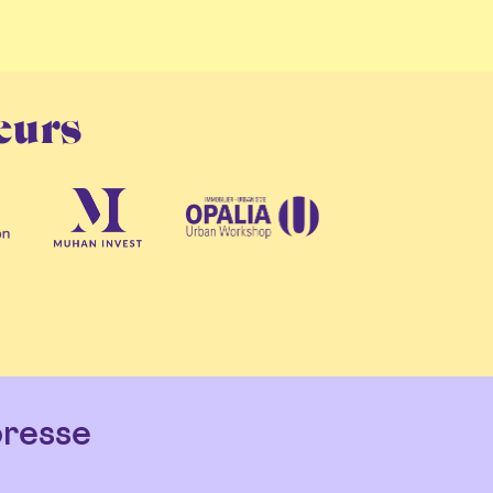
eurs
resse