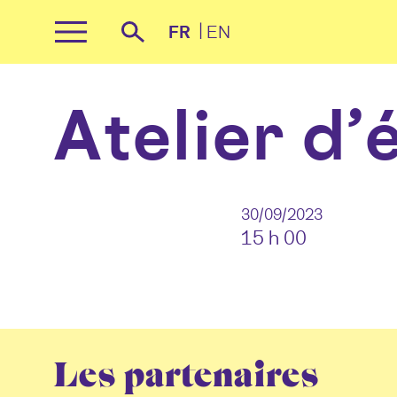
Panneau de gestion des cookies
FR
EN
Primary
Recherche
Menu
Skip
to
Atelier d’
content
30/09/2023
15 h 00
Les partenaires