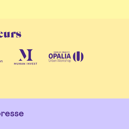
eurs
resse