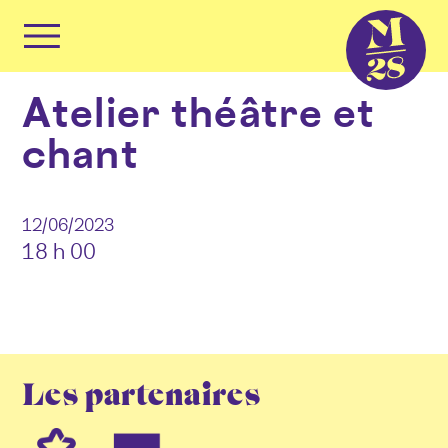
Panneau de gestion des cookies
Primary
Menu
Skip
Atelier théâtre et
to
content
chant
12/06/2023
18 h 00
Les partenaires