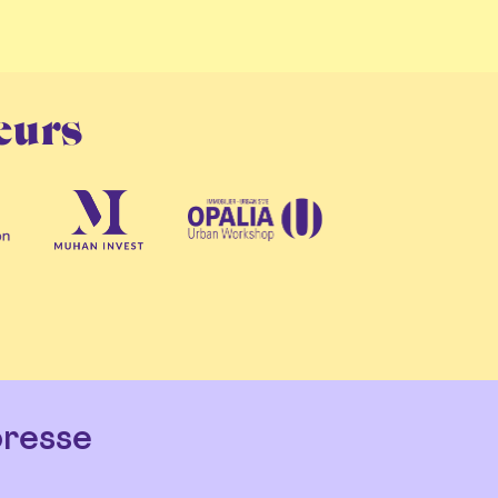
eurs
resse