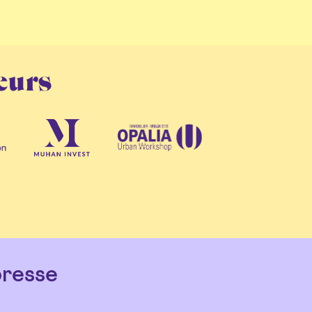
eurs
resse