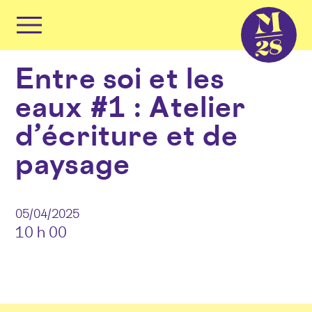
Panneau de gestion des cookies
Primary
Menu
Skip
Entre soi et les
to
content
eaux #1 : Atelier
d’écriture et de
paysage
05/04/2025
10 h 00