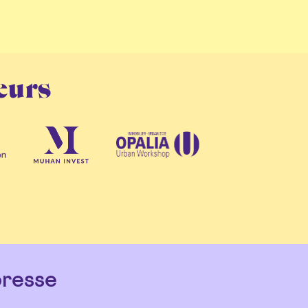
eurs
resse