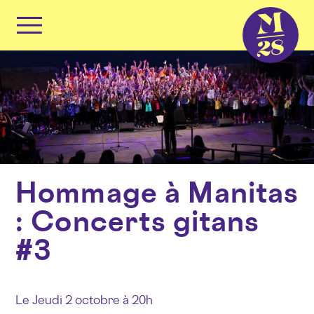
Panneau de gestion des cookies
Primary
Menu
Skip
to
content
Hommage à Manitas
: Concerts gitans
#3
Le
Jeudi 2 octobre à 20h