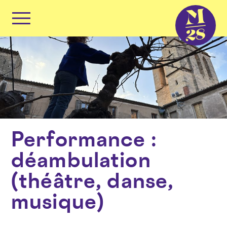
Panneau de gestion des cookies
Primary
Menu
Skip
to
content
Performance :
déambulation
(théâtre, danse,
musique)