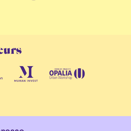
eurs
resse