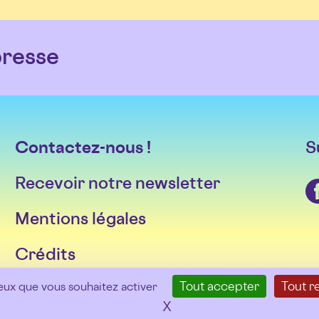
resse
Contactez-nous !
S
Recevoir notre newsletter
Facebook
Mentions légales
Crédits
Tout accepter
Tout r
ceux que vous souhaitez activer
X
Masquer le bandeau de