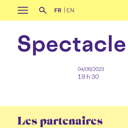
Panneau de gestion des cookies
FR
EN
Primary
Recherche
Menu
Skip
to
Spectacle
content
04/06/2023
19 h 30
Les partenaires