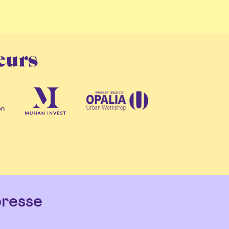
eurs
resse