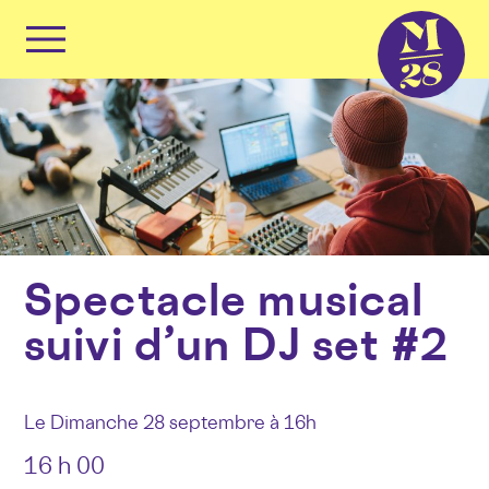
Panneau de gestion des cookies
Primary
Menu
Skip
to
content
Spectacle musical
suivi d’un DJ set #2
Le Dimanche 28 septembre à 16h
16 h 00