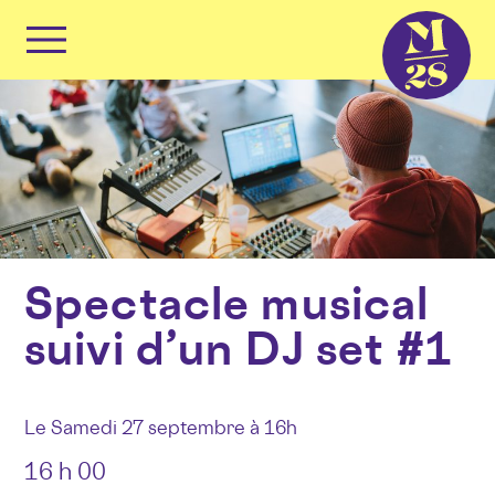
Panneau de gestion des cookies
Primary
Menu
Skip
to
content
Spectacle musical
suivi d’un DJ set #1
Le Samedi 27 septembre à 16h
16 h 00