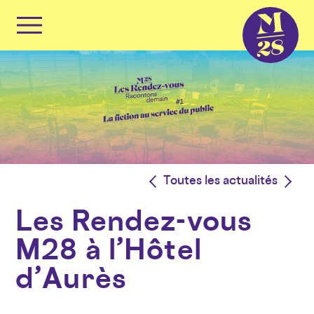
Panneau de gestion des cookies
Primary
Menu
Skip
to
content
<
Toutes les actualités
>
Les Rendez-vous
M28 à l’Hôtel
d’Aurès