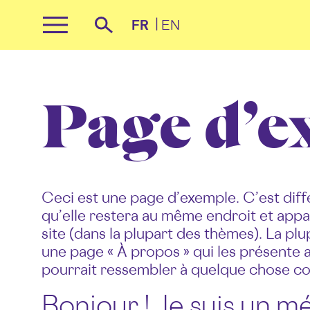
Panneau de gestion des cookies
FR
EN
Primary
Recherche
Menu
Skip
to
content
Page d’e
Ceci est une page d’exemple. C’est diff
qu’elle restera au même endroit et appar
site (dans la plupart des thèmes). La 
une page « À propos » qui les présente a
pourrait ressembler à quelque chose c
Bonjour ! Je suis un m