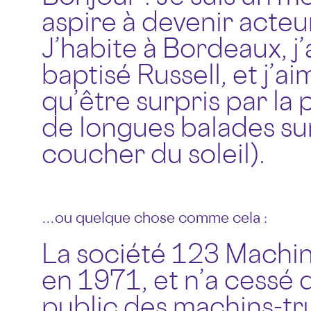
aspire à devenir acteur
J’habite à Bordeaux, j’
baptisé Russell, et j’ai
qu’être surpris par la 
de longues balades sur
coucher du soleil).
…ou quelque chose comme cela :
La société 123 Machin
en 1971, et n’a cessé
public des machins-tr