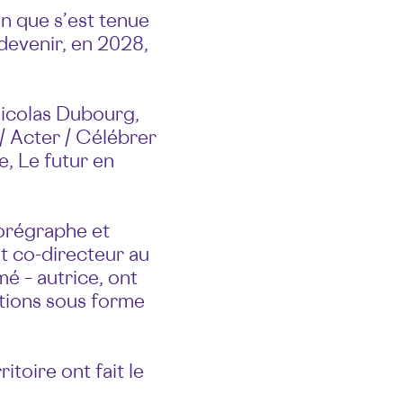
in que s’est tenue
devenir, en 2028,
icolas Dubourg,
 / Acter / Célébrer
ie, Le futur en
chorégraphe et
et co-directeur au
é – autrice, ont
ntions sous forme
toire ont fait le