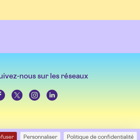
uivez-nous sur les réseaux
Twitter
Instagram
LinkedIn
efuser
Personnaliser
Politique de confidentialité