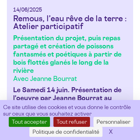
14/06/2025
Remous, l’eau rêve de la terre :
Atelier participatif
Présentation du projet, puis repas
partagé et création de poissons
fantasmés et poétiques à partir de
bois flottés glanés le long de la
rivière
Avec Jeanne Bourrat
Le Samedi 14 juin. Présentation de
l’oeuvre par Jeanne Bourrat au
marché du Causse à 12h, puis
Ce site utilise des cookies et vous donne le contrôle
pique-nique et atelier Land Art de
sur ceux que vous souhaitez activer
12h45 à 17h au Barrage de
Tout accepter
Tout refuser
Personnaliser
Bertrand
X
Masquer l
Politique de confidentialité
Point de rdv :