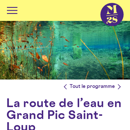
Panneau de gestion des cookies
Primary
Menu
Skip
to
content
<
Tout le programme
>
La route de l’eau en
Grand Pic Saint-
Loup