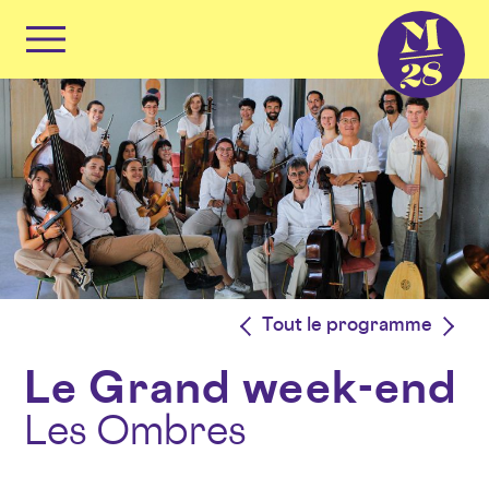
Panneau de gestion des cookies
Primary
Menu
Skip
to
content
<
Tout le programme
>
Le Grand week-end
Les Ombres