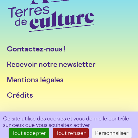
Contactez-nous !
Recevoir notre newsletter
Mentions légales
Crédits
Suivez-nous sur les réseaux
Ce site utilise des cookies et vous donne le contrôle
sur ceux que vous souhaitez activer
Tout accepter
Tout refuser
Personnaliser
Facebook
Twitter
Instagram
LinkedIn