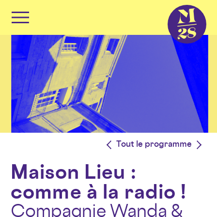
Panneau de gestion des cookies
Primary
Menu
Skip
to
content
<
Tout le programme
>
Maison Lieu :
comme à la radio !
Compagnie Wanda &